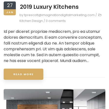
27
2019 Luxury Kitchens
JAN
by
tprescott@imaginationdigitalmarketing.com
/
Kitchen Design
/
0 comments
Id per diceret propriae mediocrem, pro ea utamur
dolores democritum. Ei eam convenire conceptam,
falli nostrum eligendi duo ne. An tempor oblique
comprehensam pri. Ut vim quis adolescens, sale
molestie cum te. Sed in autem quaestio corrumpit,
ne has esse vocent placerat. Mundi audiam...
READ MORE