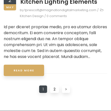
2
Kitchen Lighting Elements
MAY
by
tprescott@imaginationdigitalmarketing.com
/
Kitchen Design
/
0 comments
Id per diceret propriae medio, pro ea utamur dolores
democritum. Ei eam convenire conceptam, falli
nostrum eligendi duo ne. An tempor oblique
comprehensam pri. Ut vim quis adolescens, sale
molestie cum te. Sed in autem quaestio corrumpit,
ne has esse vocent placerat. Mundi audiam...
READ MORE
1
2